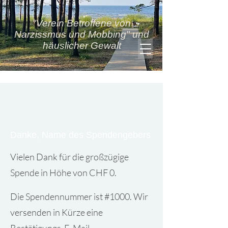
"Verein Betroffene von
Narzissmus und Mobbing" und
häuslicher Gewalt
Danke, Name des Spendengebers
Vielen Dank für die großzügige
Spende in Höhe von CHF 0.
Die Spendennummer ist #1000. Wir
versenden in Kürze eine